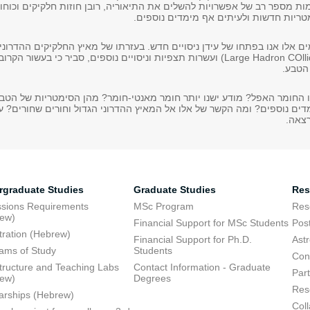
ימות מספר רב של אפשרויות להשלים את התיאוריה, רובן חוזות חלקיקים וכוחו
מטריות חדשות ולעיתים אף מימדים נוספים
) ועשרות תצפיות וניסויים נוספים, סביר כי בעשור הקרוב נחשוף נדבך נוסף
 הטבע
 החומר האפל? מודע ישנו יותר חומר מאנטי-חומר? מהן הסימטריות של הטב
דים נוספים? ומה הקשר של אלו אל המאיץ ההדרוני הגדול וחורים שחורים? ע
רצאה
rgraduate Studies
Graduate Studies
Res
sions Requirements
MSc Program
Res
rew)
Financial Support for MSc Students
Pos
tration (Hebrew)
Financial Support for Ph.D.
Ast
ams of Study
Students
Con
structure and Teaching Labs
Contact Information - Graduate
Part
rew)
Degrees
Res
arships (Hebrew)
Coll