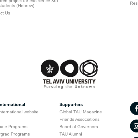
rch project for excellence 3rd
Res
students (Hebrew)
ct Us
nternational
Supporters
nternational website
Global TAU Magazine
t
Friends Associations
uate Programs
Board of Governors
rgrad Programs
TAU Alumni