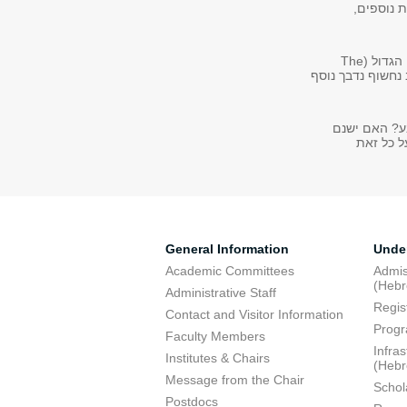
ת נוספים
בימים אלו אנו בפתחו של עידן ניסויים חדש. בעזרתו של מאיץ החלקיקים ההדרוני הגדול (The
Large Hadron COllider
ע? האם ישנם
ל כל זאת
General Information
Unde
Academic Committees
Admis
(Heb
Administrative Staff
Regis
Contact and Visitor Information
Progr
Faculty Members
Infra
Institutes & Chairs
(Heb
Message from the Chair
Schol
Postdocs