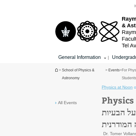
Top
Main
menu
Content
Raym
& As
Raymo
Facul
Tel Av
General Information
Undergradu
|
You are here
>
School of Physics &
>
Events
>
For Phys
Astronomy
Student
Physics at Noon
o
Physics at No
All Events
על הבעיות
 המודרנית
Dr. Tomer Vollan