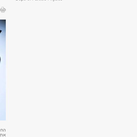
החי
את.