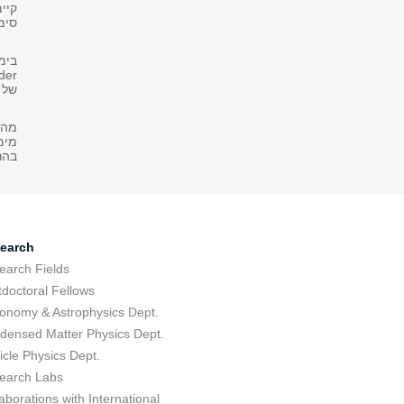
קי,
סי.
של.
מהו
מימ
בה.
earch
earch Fields
tdoctoral Fellows
ronomy & Astrophysics Dept.
densed Matter Physics Dept.
icle Physics Dept.
earch Labs
aborations with International